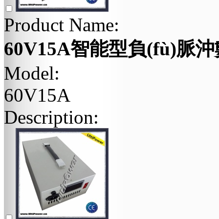
Product Name:
60V15A智能型負(fù)脈沖
Model:
60V15A
Description: