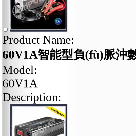
Product Name:
60V1A智能型負(fù)脈沖數
Model:
60V1A
Description: