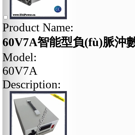
Product Name:
60V7A智能型負(fù)脈沖數
Model:
60V7A
Description: