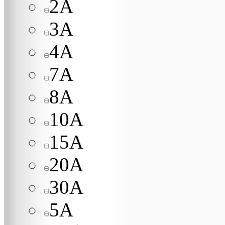
2A
3A
4A
7A
8A
10A
15A
20A
30A
5A