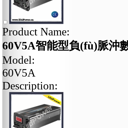
Product Name:
60V5A智能型負(fù)脈沖數
Model:
60V5A
Description: