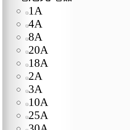
1A
4A
8A
20A
18A
2A
3A
10A
25A
30A