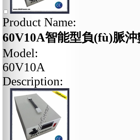
Product Name:
60V10A智能型負(fù)脈沖
Model:
60V10A
Description: